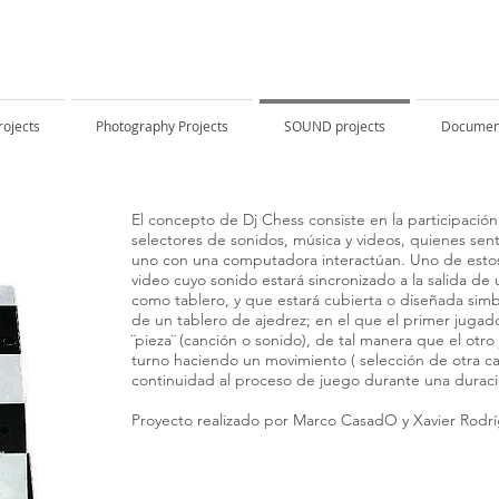
rojects
Photography Projects
SOUND projects
Documen
El concepto de Dj Chess consiste en la participaci
selectores de sonidos, música y videos, quienes sent
uno con una computadora interactúan. Uno de estos
video cuyo sonido estará sincronizado a la salida d
como tablero, y que estará cubierta o diseñada sim
de un tablero de ajedrez; en el que el primer jugad
¨pieza¨ (canción o sonido), de tal manera que el otr
turno haciendo un movimiento ( selección de otra c
continuidad al proceso de juego durante una durac
Proyecto realizado por Marco CasadO y Xavier Rodr