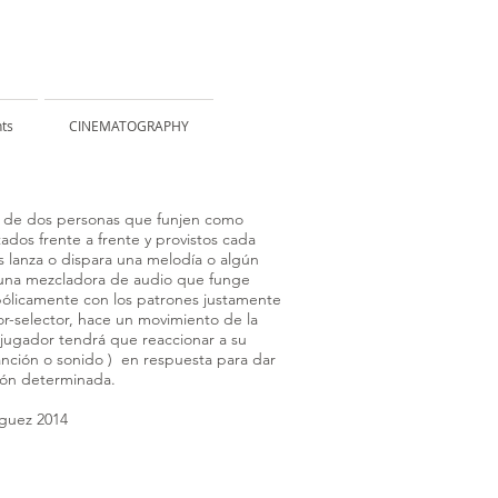
ts
CINEMATOGRAPHY
ón de dos personas que funjen como
ados frente a frente y provistos cada
 lanza o dispara una melodía o algún
e una mezcladora de audio que funge
bólicamente con los patrones justamente
or-selector, hace un movimiento de la
o jugador tendrá que reaccionar a su
anción o sonido ) en respuesta para dar
ión determinada.
íguez 2014